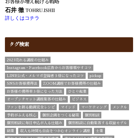
お客様が増え続ける戦略
石井 徹
TOHRU.ISHII
詳しくはコチラ
タグ検索
2023売れる講座の仕組み
Instagram・Facebook広告からお客様増やすコツ
LINE公式・メルマガ登録者３倍になったコツ
pickup
SNSお客様獲得法
ZOOM講座でお客様獲得の仕組み
お客様の獲得率３倍になった方法
ひとり起業
オープンチャット講座集客の仕組み
ビジネス
ファンを創る動画完全レシピ
マインド
マーケティング
メンタル
予約がふえる核心
個別企画をつくる秘策
個別相談
個別相談に毎日申込が入る仕組み
個別相談に自動集客する収益モデル
副業
収入も時間も自由をつかむオンライン講座
士業