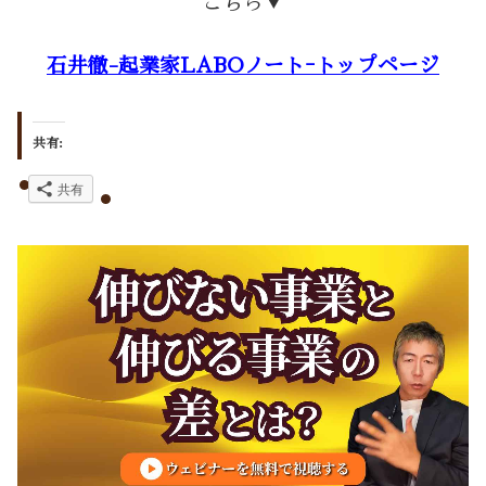
こちら▼
石井徹-起業家LABOノートｰトップページ
共有:
共有