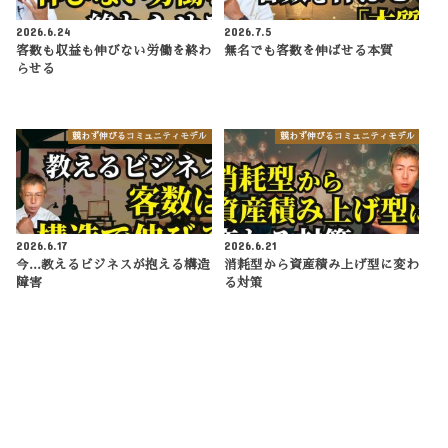
2026.6.24
2026.7.5
客数も収益も伸びない労働を終わ
無名でも客数を伸ばせる本質
らせる
競わず伸びるコミュニティモデル
競わず伸びるコミュニティモデル
2026.6.17
2026.6.21
今...教えるビジネスが抱える構造
消耗型から資産積み上げ型に変わ
障害
る対策