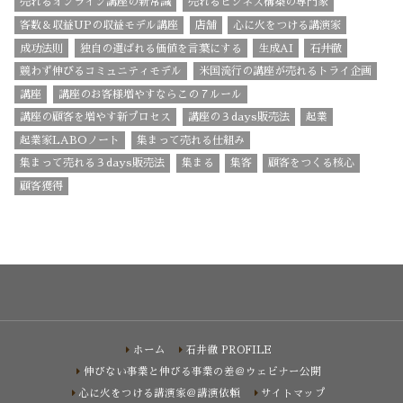
売れるオンライン講座の新常識
売れるビジネス構築の専門家
客数＆収益UPの収益モデル講座
店舗
心に火をつける講演家
成功法則
独自の選ばれる価値を言葉にする
生成AI
石井徹
競わず伸びるコミュニティモデル
米国流行の講座が売れるトライ企画
講座
講座のお客様増やすならこの７ルール
講座の顧客を増やす新プロセス
講座の３days販売法
起業
起業家LABOノート
集まって売れる仕組み
集まって売れる３days販売法
集まる
集客
顧客をつくる核心
顧客獲得
ホーム
石井徹 PROFILE
伸びない事業と伸びる事業の差＠ウェビナー公開
心に火をつける講演家＠講演依頼
サイトマップ