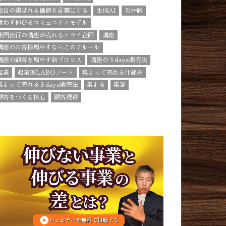
独自の選ばれる価値を言葉にする
生成AI
石井徹
競わず伸びるコミュニティモデル
米国流行の講座が売れるトライ企画
講座
講座のお客様増やすならこの７ルール
講座の顧客を増やす新プロセス
講座の３days販売法
起業
起業家LABOノート
集まって売れる仕組み
集まって売れる３days販売法
集まる
集客
顧客をつくる核心
顧客獲得