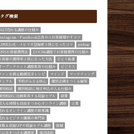
タグ検索
2023売れる講座の仕組み
Instagram・Facebook広告からお客様増やすコツ
LINE公式・メルマガ登録者３倍になったコツ
pickup
SNSお客様獲得法
ZOOM講座でお客様獲得の仕組み
お客様の獲得率３倍になった方法
ひとり起業
オープンチャット講座集客の仕組み
ビジネス
ファンを創る動画完全レシピ
マインド
マーケティング
メンタル
予約がふえる核心
個別企画をつくる秘策
個別相談
個別相談に毎日申込が入る仕組み
個別相談に自動集客する収益モデル
副業
収入も時間も自由をつかむオンライン講座
士業
売れるオンライン講座の新常識
売れるビジネス構築の専門家
客数＆収益UPの収益モデル講座
店舗
心に火をつける講演家
成功法則