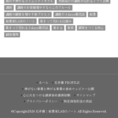
競わず伸びるコミュニティモデル
米国流行の講座が売れるトライ企画
講座
講座のお客様増やすならこの７ルール
講座の顧客を増やす新プロセス
講座の３days販売法
起業
起業家LABOノート
集まって売れる仕組み
集まって売れる３days販売法
集まる
集客
顧客をつくる核心
顧客獲得
ホーム
石井徹 PROFILE
伸びない事業と伸びる事業の差＠ウェビナー公開
心に火をつける講演家＠講演依頼
サイトマップ
プライバシーポリシー
特定商取引法の表記
©Copyright2026
石井徹｜起業家LABOノート
.All Rights Reserved.