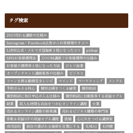
タグ検索
2023売れる講座の仕組み
Instagram・Facebook広告からお客様増やすコツ
LINE公式・メルマガ登録者３倍になったコツ
pickup
SNSお客様獲得法
ZOOM講座でお客様獲得の仕組み
お客様の獲得率３倍になった方法
ひとり起業
オープンチャット講座集客の仕組み
ビジネス
ファンを創る動画完全レシピ
マインド
マーケティング
メンタル
予約がふえる核心
個別企画をつくる秘策
個別相談
個別相談に毎日申込が入る仕組み
個別相談に自動集客する収益モデル
副業
収入も時間も自由をつかむオンライン講座
士業
売れるオンライン講座の新常識
売れるビジネス構築の専門家
客数＆収益UPの収益モデル講座
店舗
心に火をつける講演家
成功法則
独自の選ばれる価値を言葉にする
生成AI
石井徹