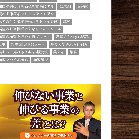
独自の選ばれる価値を言葉にする
生成AI
石井徹
競わず伸びるコミュニティモデル
米国流行の講座が売れるトライ企画
講座
講座のお客様増やすならこの７ルール
講座の顧客を増やす新プロセス
講座の３days販売法
起業
起業家LABOノート
集まって売れる仕組み
集まって売れる３days販売法
集まる
集客
顧客をつくる核心
顧客獲得