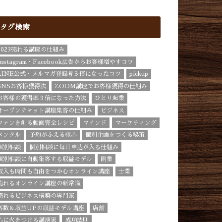
タグ検索
2023売れる講座の仕組み
Instagram・Facebook広告からお客様増やすコツ
LINE公式・メルマガ登録者３倍になったコツ
pickup
SNSお客様獲得法
ZOOM講座でお客様獲得の仕組み
お客様の獲得率３倍になった方法
ひとり起業
オープンチャット講座集客の仕組み
ビジネス
ファンを創る動画完全レシピ
マインド
マーケティング
メンタル
予約がふえる核心
個別企画をつくる秘策
個別相談
個別相談に毎日申込が入る仕組み
個別相談に自動集客する収益モデル
副業
収入も時間も自由をつかむオンライン講座
士業
売れるオンライン講座の新常識
売れるビジネス構築の専門家
客数＆収益UPの収益モデル講座
店舗
心に火をつける講演家
成功法則