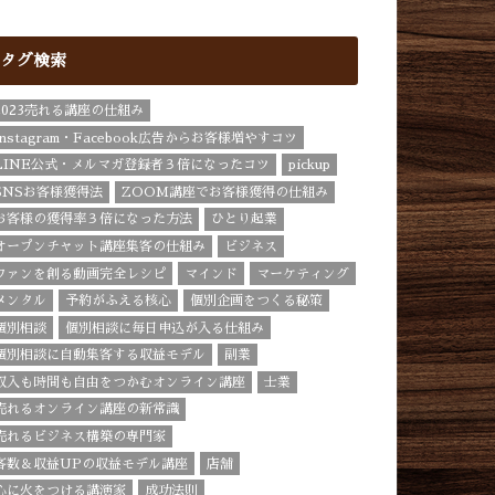
タグ検索
2023売れる講座の仕組み
Instagram・Facebook広告からお客様増やすコツ
LINE公式・メルマガ登録者３倍になったコツ
pickup
SNSお客様獲得法
ZOOM講座でお客様獲得の仕組み
お客様の獲得率３倍になった方法
ひとり起業
オープンチャット講座集客の仕組み
ビジネス
ファンを創る動画完全レシピ
マインド
マーケティング
メンタル
予約がふえる核心
個別企画をつくる秘策
個別相談
個別相談に毎日申込が入る仕組み
個別相談に自動集客する収益モデル
副業
収入も時間も自由をつかむオンライン講座
士業
売れるオンライン講座の新常識
売れるビジネス構築の専門家
客数＆収益UPの収益モデル講座
店舗
心に火をつける講演家
成功法則