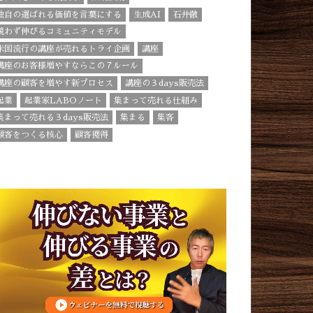
独自の選ばれる価値を言葉にする
生成AI
石井徹
競わず伸びるコミュニティモデル
米国流行の講座が売れるトライ企画
講座
講座のお客様増やすならこの７ルール
講座の顧客を増やす新プロセス
講座の３days販売法
起業
起業家LABOノート
集まって売れる仕組み
集まって売れる３days販売法
集まる
集客
顧客をつくる核心
顧客獲得