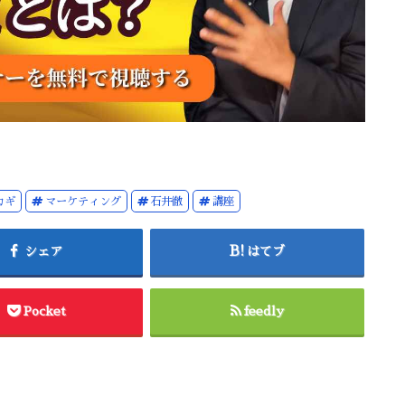
カギ
マーケティング
石井徹
講座
シェア
はてブ
Pocket
feedly