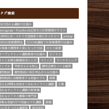
タグ検索
2023売れる講座の仕組み
Instagram・Facebook広告からお客様増やすコツ
LINE公式・メルマガ登録者３倍になったコツ
pickup
SNSお客様獲得法
ZOOM講座でお客様獲得の仕組み
お客様の獲得率３倍になった方法
ひとり起業
オープンチャット講座集客の仕組み
ビジネス
ファンを創る動画完全レシピ
マインド
マーケティング
メンタル
予約がふえる核心
個別企画をつくる秘策
個別相談
個別相談に毎日申込が入る仕組み
個別相談に自動集客する収益モデル
副業
収入も時間も自由をつかむオンライン講座
士業
売れるオンライン講座の新常識
売れるビジネス構築の専門家
客数＆収益UPの収益モデル講座
店舗
心に火をつける講演家
成功法則