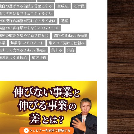
独自の選ばれる価値を言葉にする
生成AI
石井徹
競わず伸びるコミュニティモデル
米国流行の講座が売れるトライ企画
講座
講座のお客様増やすならこの７ルール
講座の顧客を増やす新プロセス
講座の３days販売法
起業
起業家LABOノート
集まって売れる仕組み
集まって売れる３days販売法
集まる
集客
顧客をつくる核心
顧客獲得