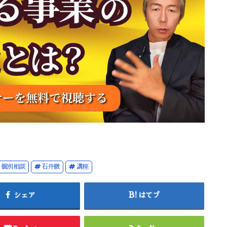
個別相談
石井徹
講座
シェア
はてブ