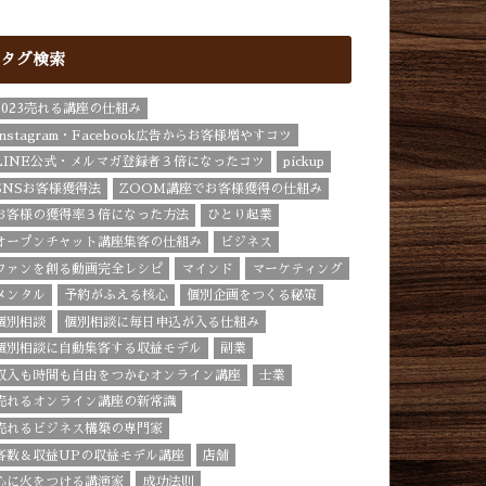
タグ検索
2023売れる講座の仕組み
Instagram・Facebook広告からお客様増やすコツ
LINE公式・メルマガ登録者３倍になったコツ
pickup
SNSお客様獲得法
ZOOM講座でお客様獲得の仕組み
お客様の獲得率３倍になった方法
ひとり起業
オープンチャット講座集客の仕組み
ビジネス
ファンを創る動画完全レシピ
マインド
マーケティング
メンタル
予約がふえる核心
個別企画をつくる秘策
個別相談
個別相談に毎日申込が入る仕組み
個別相談に自動集客する収益モデル
副業
収入も時間も自由をつかむオンライン講座
士業
売れるオンライン講座の新常識
売れるビジネス構築の専門家
客数＆収益UPの収益モデル講座
店舗
心に火をつける講演家
成功法則