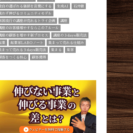
独自の選ばれる価値を言葉にする
生成AI
石井徹
競わず伸びるコミュニティモデル
米国流行の講座が売れるトライ企画
講座
講座のお客様増やすならこの７ルール
講座の顧客を増やす新プロセス
講座の３days販売法
起業
起業家LABOノート
集まって売れる仕組み
集まって売れる３days販売法
集まる
集客
顧客をつくる核心
顧客獲得