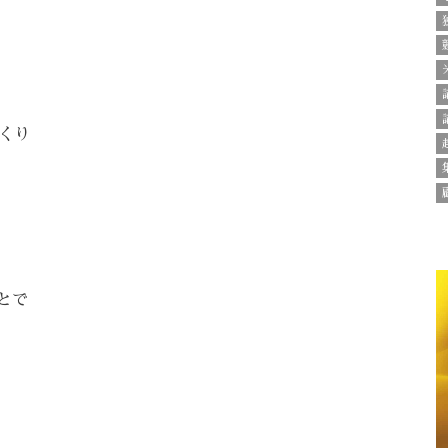
くり
とで