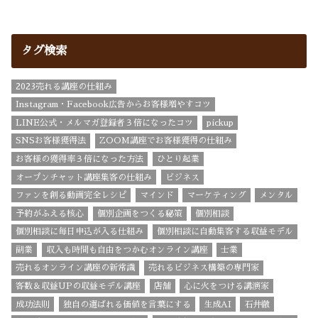
タグ検索
2023売れる講座の仕組み
Instagram・Facebook広告からお客様増やすコツ
LINE公式・メルマガ登録者３倍になったコツ
pickup
SNSお客様獲得法
ZOOM講座でお客様獲得の仕組み
お客様の獲得率３倍になった方法
ひとり起業
オープンチャット講座集客の仕組み
ビジネス
ファンを創る動画完全レシピ
マインド
マーケティング
メンタル
予約がふえる核心
個別企画をつくる秘策
個別相談
個別相談に毎日申込が入る仕組み
個別相談に自動集客する収益モデル
副業
収入も時間も自由をつかむオンライン講座
士業
売れるオンライン講座の新常識
売れるビジネス構築の専門家
客数＆収益UPの収益モデル講座
店舗
心に火をつける講演家
成功法則
独自の選ばれる価値を言葉にする
生成AI
石井徹