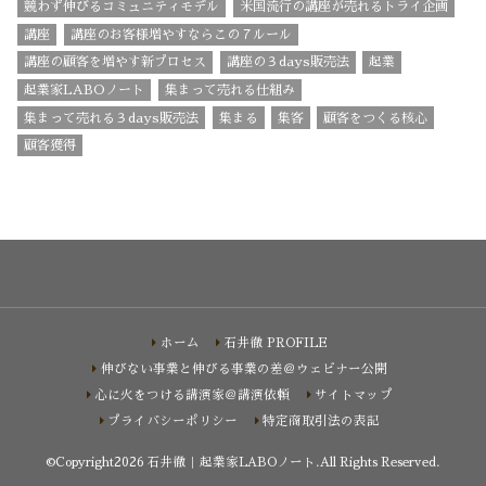
競わず伸びるコミュニティモデル
米国流行の講座が売れるトライ企画
講座
講座のお客様増やすならこの７ルール
講座の顧客を増やす新プロセス
講座の３days販売法
起業
起業家LABOノート
集まって売れる仕組み
集まって売れる３days販売法
集まる
集客
顧客をつくる核心
顧客獲得
ホーム
石井徹 PROFILE
伸びない事業と伸びる事業の差＠ウェビナー公開
心に火をつける講演家＠講演依頼
サイトマップ
プライバシーポリシー
特定商取引法の表記
©Copyright2026
石井徹｜起業家LABOノート
.All Rights Reserved.