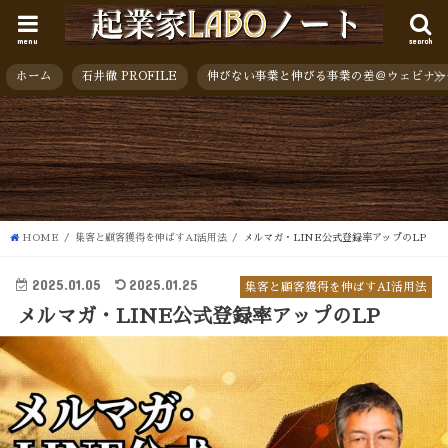
menu
search
ホーム
石井徹 PROFILE
伸びない事業と伸びる事業の差＠ウェビナー
HOME
集客と顧客獲得を伸ばすAI活用法
メルマガ・LINE公式登録率アップのLP
2025.01.05
2025.01.25
集客と顧客獲得を伸ばすAI活用法
メルマガ・LINE公式登録率アップのLP