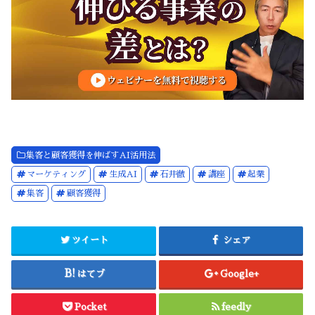
集客と顧客獲得を伸ばすAI活用法
マーケティング
生成AI
石井徹
講座
起業
集客
顧客獲得
ツイート
シェア
はてブ
Google+
Pocket
feedly