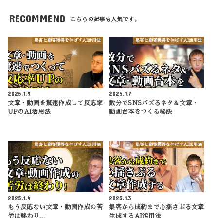
RECOMMEND
こちらの記事も人気です。
集客と顧客獲得を伸ばすAI活用法
集客と顧客獲得を伸ばすAI活用法
2025.1.9
2025.1.7
文章・動画を驚速作成して反応率
数分でSNSバズるネタ＆文章・
UPのAI活用法
動画台本をつくる秘訣
集客と顧客獲得を伸ばすAI活用法
集客と顧客獲得を伸ばすAI活用法
2025.1.4
2025.1.3
もう反応ない文章・動画作成の苦
集客から成約まで心揺さぶる文章
労は終わり…
生成するAI活用法