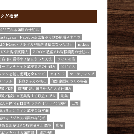
タグ検索
2023売れる講座の仕組み
Instagram・Facebook広告からお客様増やすコツ
LINE公式・メルマガ登録者３倍になったコツ
pickup
SNSお客様獲得法
ZOOM講座でお客様獲得の仕組み
お客様の獲得率３倍になった方法
ひとり起業
オープンチャット講座集客の仕組み
ビジネス
ファンを創る動画完全レシピ
マインド
マーケティング
メンタル
予約がふえる核心
個別企画をつくる秘策
個別相談
個別相談に毎日申込が入る仕組み
個別相談に自動集客する収益モデル
副業
収入も時間も自由をつかむオンライン講座
士業
売れるオンライン講座の新常識
売れるビジネス構築の専門家
客数＆収益UPの収益モデル講座
店舗
心に火をつける講演家
成功法則