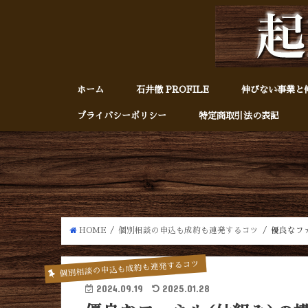
ホーム
石井徹 PROFILE
伸びない事業と
プライバシーポリシー
特定商取引法の表記
HOME
個別相談の申込も成約も連発するコツ
優良なフ
個別相談の申込も成約も連発するコツ
2024.09.19
2025.01.28