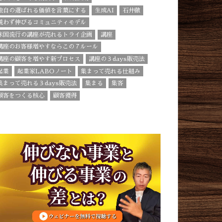
独自の選ばれる価値を言葉にする
生成AI
石井徹
競わず伸びるコミュニティモデル
米国流行の講座が売れるトライ企画
講座
講座のお客様増やすならこの７ルール
講座の顧客を増やす新プロセス
講座の３days販売法
起業
起業家LABOノート
集まって売れる仕組み
集まって売れる３days販売法
集まる
集客
顧客をつくる核心
顧客獲得