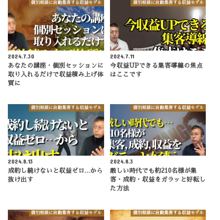
個別相談に自動集客する収益モデル
個別相談に自動集客する収益モデル
2024.7.30
2024.7.11
あなたの講座・個別セッションに
今収益UPできる集客導線の焦点
取り入れるだけで収益積み上げ体
はここです
質に
個別相談に自動集客する収益モデル
個別相談に自動集客する収益モデル
2024.8.13
2024.8.3
成約し続けないと収益ゼロ…から
厳しい時代でも約210名様が集
抜け出す
客・成約・収益をガラッと好転し
た方法
個別相談に自動集客する収益モデル
個別相談に自動集客する収益モデル