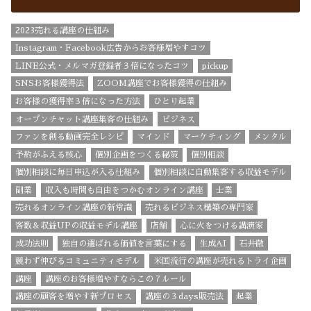
2023売れる講座の仕組み
Instagram・Facebook広告からお客様増やすコツ
LINE公式・メルマガ登録者３倍になったコツ
pickup
SNSお客様獲得法
ZOOM講座でお客様獲得の仕組み
お客様の獲得率３倍になった方法
ひとり起業
オープンチャット講座集客の仕組み
ビジネス
ファンを創る動画完全レシピ
マインド
マーケティング
メンタル
予約がふえる核心
個別企画をつくる秘策
個別相談
個別相談に毎日申込が入る仕組み
個別相談に自動集客する収益モデル
副業
収入も時間も自由をつかむオンライン講座
士業
売れるオンライン講座の新常識
売れるビジネス構築の専門家
客数＆収益UPの収益モデル講座
店舗
心に火をつける講演家
成功法則
独自の選ばれる価値を言葉にする
生成AI
石井徹
競わず伸びるコミュニティモデル
米国流行の講座が売れるトライ企画
講座
講座のお客様増やすならこの７ルール
講座の顧客を増やす新プロセス
講座の３days販売法
起業