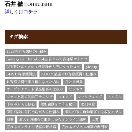
石井 徹
TOHRU.ISHII
詳しくはコチラ
タグ検索
2023売れる講座の仕組み
Instagram・Facebook広告からお客様増やすコツ
LINE公式・メルマガ登録者３倍になったコツ
pickup
SNSお客様獲得法
ZOOM講座でお客様獲得の仕組み
お客様の獲得率３倍になった方法
ひとり起業
オープンチャット講座集客の仕組み
ビジネス
ファンを創る動画完全レシピ
マインド
マーケティング
メンタル
予約がふえる核心
個別企画をつくる秘策
個別相談
個別相談に毎日申込が入る仕組み
個別相談に自動集客する収益モデル
副業
収入も時間も自由をつかむオンライン講座
士業
売れるオンライン講座の新常識
売れるビジネス構築の専門家