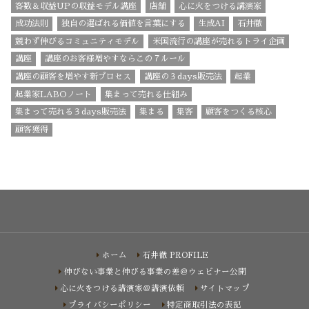
客数＆収益UPの収益モデル講座
店舗
心に火をつける講演家
成功法則
独自の選ばれる価値を言葉にする
生成AI
石井徹
競わず伸びるコミュニティモデル
米国流行の講座が売れるトライ企画
講座
講座のお客様増やすならこの７ルール
講座の顧客を増やす新プロセス
講座の３days販売法
起業
起業家LABOノート
集まって売れる仕組み
集まって売れる３days販売法
集まる
集客
顧客をつくる核心
顧客獲得
ホーム
石井徹 PROFILE
伸びない事業と伸びる事業の差＠ウェビナー公開
心に火をつける講演家＠講演依頼
サイトマップ
プライバシーポリシー
特定商取引法の表記