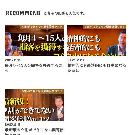
RECOMMEND
こちらの記事も人気です。
９割ができてない顧客倍増のコツ
９割ができてない顧客倍増のコツ
2023.2.19
2023.2.20
毎月4～15人の顧客を獲得するコ
精神的にも経済的にも自由になる
ツ
ために
９割ができてない顧客倍増のコツ
2023.2.17
最新版＠９割ができてない顧客倍