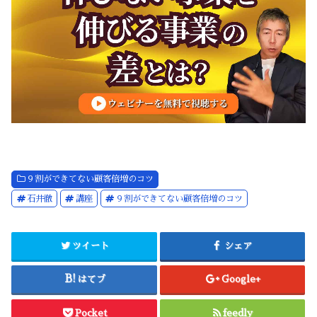
９割ができてない顧客倍増のコツ
石井徹
講座
９割ができてない顧客倍増のコツ
ツイート
シェア
はてブ
Google+
Pocket
feedly