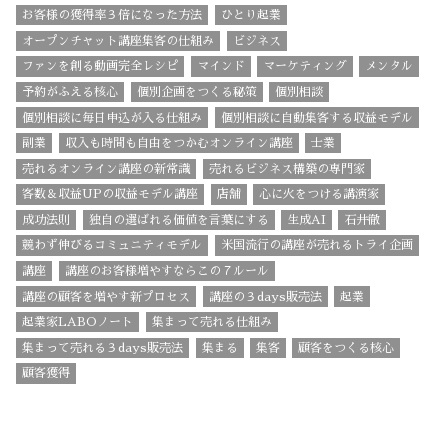
お客様の獲得率３倍になった方法
ひとり起業
オープンチャット講座集客の仕組み
ビジネス
ファンを創る動画完全レシピ
マインド
マーケティング
メンタル
予約がふえる核心
個別企画をつくる秘策
個別相談
個別相談に毎日申込が入る仕組み
個別相談に自動集客する収益モデル
副業
収入も時間も自由をつかむオンライン講座
士業
売れるオンライン講座の新常識
売れるビジネス構築の専門家
客数＆収益UPの収益モデル講座
店舗
心に火をつける講演家
成功法則
独自の選ばれる価値を言葉にする
生成AI
石井徹
競わず伸びるコミュニティモデル
米国流行の講座が売れるトライ企画
講座
講座のお客様増やすならこの７ルール
講座の顧客を増やす新プロセス
講座の３days販売法
起業
起業家LABOノート
集まって売れる仕組み
集まって売れる３days販売法
集まる
集客
顧客をつくる核心
顧客獲得