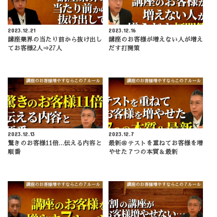
2023.12.21
2023.12.16
講座業界の当たり前から抜け出し
講座のお客様が増えない人が増え
てお客様2人⇒27人
だす打開策
講座のお客様増やすならこの７ルール
講座のお客様増やすならこの７ルール
2023.12.13
2023.12.7
驚きのお客様11倍…伝える内容と
最新＠テストを重ねてお客様を増
順番
やせた７つの本質＆最新
講座のお客様増やすならこの７ルール
講座のお客様増やすならこの７ルール