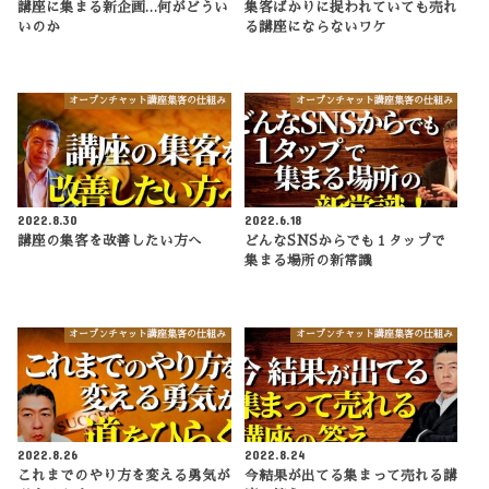
講座に集まる新企画…何がどうい
集客ばかりに捉われていても売れ
いのか
る講座にならないワケ
オープンチャット講座集客の仕組み
オープンチャット講座集客の仕組み
2022.8.30
2022.6.18
講座の集客を改善したい方へ
どんなSNSからでも１タップで
集まる場所の新常識
オープンチャット講座集客の仕組み
オープンチャット講座集客の仕組み
2022.8.26
2022.8.24
これまでのやり方を変える勇気が
今結果が出てる集まって売れる講