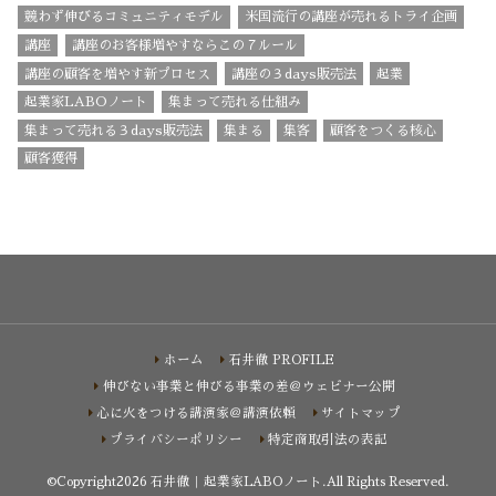
競わず伸びるコミュニティモデル
米国流行の講座が売れるトライ企画
講座
講座のお客様増やすならこの７ルール
講座の顧客を増やす新プロセス
講座の３days販売法
起業
起業家LABOノート
集まって売れる仕組み
集まって売れる３days販売法
集まる
集客
顧客をつくる核心
顧客獲得
ホーム
石井徹 PROFILE
伸びない事業と伸びる事業の差＠ウェビナー公開
心に火をつける講演家＠講演依頼
サイトマップ
プライバシーポリシー
特定商取引法の表記
©Copyright2026
石井徹｜起業家LABOノート
.All Rights Reserved.