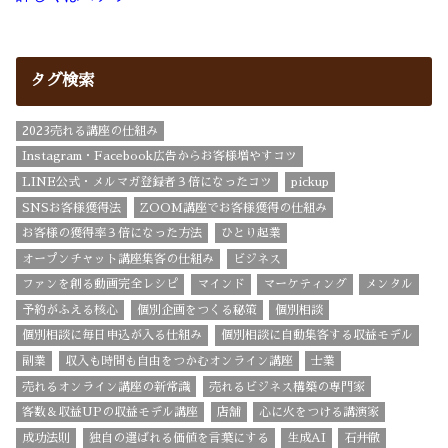
タグ検索
2023売れる講座の仕組み
Instagram・Facebook広告からお客様増やすコツ
LINE公式・メルマガ登録者３倍になったコツ
pickup
SNSお客様獲得法
ZOOM講座でお客様獲得の仕組み
お客様の獲得率３倍になった方法
ひとり起業
オープンチャット講座集客の仕組み
ビジネス
ファンを創る動画完全レシピ
マインド
マーケティング
メンタル
予約がふえる核心
個別企画をつくる秘策
個別相談
個別相談に毎日申込が入る仕組み
個別相談に自動集客する収益モデル
副業
収入も時間も自由をつかむオンライン講座
士業
売れるオンライン講座の新常識
売れるビジネス構築の専門家
客数＆収益UPの収益モデル講座
店舗
心に火をつける講演家
成功法則
独自の選ばれる価値を言葉にする
生成AI
石井徹