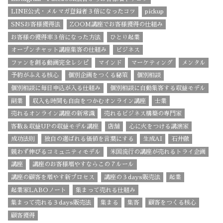
LINE公式・メルマガ登録者３倍になったコツ
pickup
SNSお客様獲得法
ZOOM講座でお客様獲得の仕組み
お客様の獲得率３倍になった方法
ひとり起業
オープンチャット講座集客の仕組み
ビジネス
ファンを創る動画完全レシピ
マインド
マーケティング
メンタル
予約がふえる核心
個別企画をつくる秘策
個別相談
個別相談に毎日申込が入る仕組み
個別相談に自動集客する収益モデル
副業
収入も時間も自由をつかむオンライン講座
士業
売れるオンライン講座の新常識
売れるビジネス構築の専門家
客数＆収益UPの収益モデル講座
店舗
心に火をつける講演家
成功法則
独自の選ばれる価値を言葉にする
生成AI
石井徹
競わず伸びるコミュニティモデル
米国流行の講座が売れるトライ企画
講座
講座のお客様増やすならこの７ルール
講座の顧客を増やす新プロセス
講座の３days販売法
起業
起業家LABOノート
集まって売れる仕組み
集まって売れる３days販売法
集まる
集客
顧客をつくる核心
顧客獲得