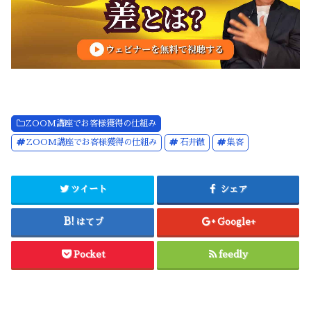
ZOOM講座でお客様獲得の仕組み
ZOOM講座でお客様獲得の仕組み
石井徹
集客
ツイート
シェア
はてブ
Google+
Pocket
feedly