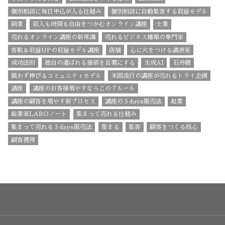
個別相談に毎日申込が入る仕組み
個別相談に自動集客する収益モデル
副業
収入も時間も自由をつかむオンライン講座
士業
売れるオンライン講座の新常識
売れるビジネス構築の専門家
客数＆収益UPの収益モデル講座
店舗
心に火をつける講演家
成功法則
独自の選ばれる価値を言葉にする
生成AI
石井徹
競わず伸びるコミュニティモデル
米国流行の講座が売れるトライ企画
講座
講座のお客様増やすならこの７ルール
講座の顧客を増やす新プロセス
講座の３days販売法
起業
起業家LABOノート
集まって売れる仕組み
集まって売れる３days販売法
集まる
集客
顧客をつくる核心
顧客獲得