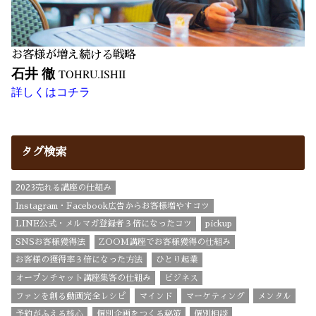
お客様が増え続ける戦略
石井 徹
TOHRU.ISHII
詳しくはコチラ
タグ検索
2023売れる講座の仕組み
Instagram・Facebook広告からお客様増やすコツ
LINE公式・メルマガ登録者３倍になったコツ
pickup
SNSお客様獲得法
ZOOM講座でお客様獲得の仕組み
お客様の獲得率３倍になった方法
ひとり起業
オープンチャット講座集客の仕組み
ビジネス
ファンを創る動画完全レシピ
マインド
マーケティング
メンタル
予約がふえる核心
個別企画をつくる秘策
個別相談