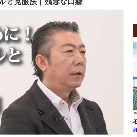
ルと克服法｜残念な口癖