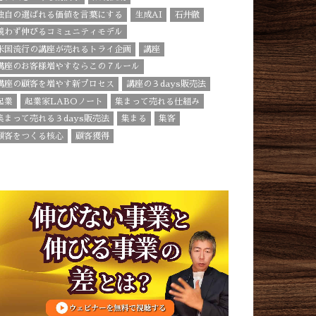
独自の選ばれる価値を言葉にする
生成AI
石井徹
競わず伸びるコミュニティモデル
米国流行の講座が売れるトライ企画
講座
講座のお客様増やすならこの７ルール
講座の顧客を増やす新プロセス
講座の３days販売法
起業
起業家LABOノート
集まって売れる仕組み
集まって売れる３days販売法
集まる
集客
顧客をつくる核心
顧客獲得