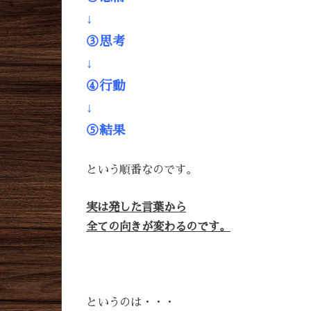
↓
③思考
↓
④行動
↓
⑤結果
という順番なのです。
実は発した言葉から
全ての向きが変わるのです。
というのは・・・