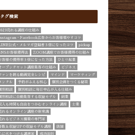
タグ検索
2023売れる講座の仕組み
Instagram・Facebook広告からお客様増やすコツ
LINE公式・メルマガ登録者３倍になったコツ
pickup
SNSお客様獲得法
ZOOM講座でお客様獲得の仕組み
お客様の獲得率３倍になった方法
ひとり起業
オープンチャット講座集客の仕組み
ビジネス
ファンを創る動画完全レシピ
マインド
マーケティング
メンタル
予約がふえる核心
個別企画をつくる秘策
個別相談
個別相談に毎日申込が入る仕組み
個別相談に自動集客する収益モデル
副業
収入も時間も自由をつかむオンライン講座
士業
売れるオンライン講座の新常識
売れるビジネス構築の専門家
客数＆収益UPの収益モデル講座
店舗
心に火をつける講演家
成功法則