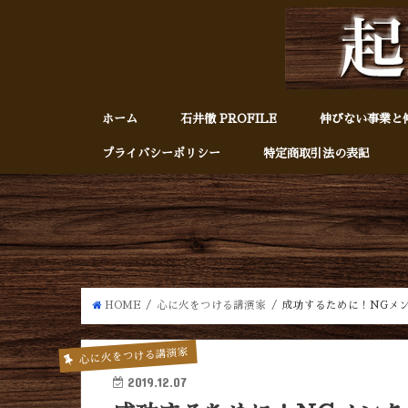
ホーム
石井徹 PROFILE
伸びない事業と
プライバシーポリシー
特定商取引法の表記
HOME
心に火をつける講演家
成功するために！NGメ
心に火をつける講演家
2019.12.07