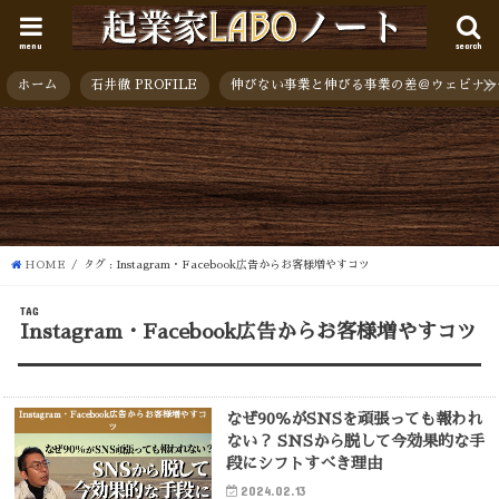
menu
search
ホーム
石井徹 PROFILE
伸びない事業と伸びる事業の差＠ウェビナー
HOME
タグ : Instagram・Facebook広告からお客様増やすコツ
TAG
Instagram・Facebook広告からお客様増やすコツ
Instagram・Facebook広告からお客様増やすコ
なぜ90％がSNSを頑張っても報われ
ツ
ない？ SNSから脱して今効果的な手
段にシフトすべき理由
2024.02.13