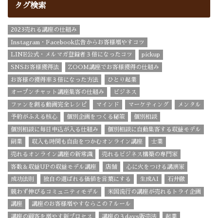
タグ検索
2023売れる講座の仕組み
Instagram・Facebook広告からお客様増やすコツ
LINE公式・メルマガ登録者３倍になったコツ
pickup
SNSお客様獲得法
ZOOM講座でお客様獲得の仕組み
お客様の獲得率３倍になった方法
ひとり起業
オープンチャット講座集客の仕組み
ビジネス
ファンを創る動画完全レシピ
マインド
マーケティング
メンタル
予約がふえる核心
個別企画をつくる秘策
個別相談
個別相談に毎日申込が入る仕組み
個別相談に自動集客する収益モデル
副業
収入も時間も自由をつかむオンライン講座
士業
売れるオンライン講座の新常識
売れるビジネス構築の専門家
客数＆収益UPの収益モデル講座
店舗
心に火をつける講演家
成功法則
独自の選ばれる価値を言葉にする
生成AI
石井徹
競わず伸びるコミュニティモデル
米国流行の講座が売れるトライ企画
講座
講座のお客様増やすならこの７ルール
講座の顧客を増やす新プロセス
講座の３days販売法
起業