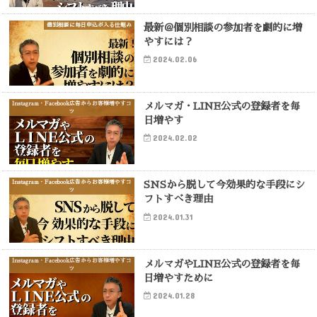
個別相談に毎日申込が入る仕組み
最新＠個別相談の参加者を劇的に増
やすには？
2024.02.06
Instagram・Facebook広告からお客様増やすコ
メルマガ・LINE公式の登録者を毎
ツ
日増やす
2024.02.02
Instagram・Facebook広告からお客様増やすコ
SNSから脱して今効果的な手段にシ
ツ
フトすべき理由
2024.01.31
Instagram・Facebook広告からお客様増やすコ
メルマガやLINE公式の登録者を毎
ツ
日増やすために
2024.01.28