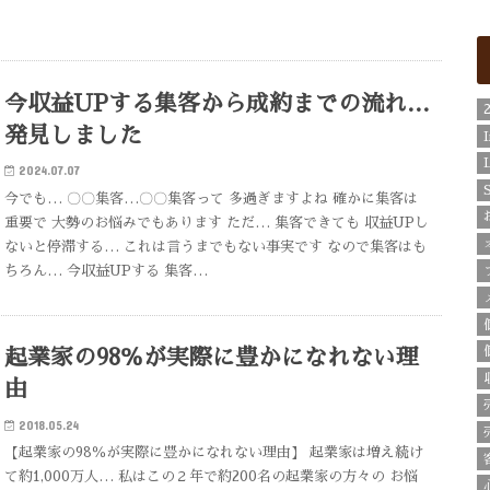
今収益UPする集客から成約までの流れ…
発見しました
2024.07.07
今でも… 〇〇集客…〇〇集客って 多過ぎますよね 確かに集客は
重要で 大勢のお悩みでもあります ただ… 集客できても 収益UPし
ないと停滞する… これは言うまでもない事実です なので集客はも
ちろん… 今収益UPする 集客…
起業家の98％が実際に豊かになれない理
由
2018.05.24
【起業家の98％が実際に豊かになれない理由】 起業家は増え続け
て約1,000万人… 私はこの２年で約200名の起業家の方々の お悩