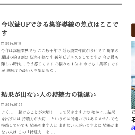
今収益UPできる集客導線の焦点はここで
す
2024.07.11
今年は講座業界でも ここ数十年で 最も廃業件数が多いです 廃業の
原因の約８割は 販売不振です 長年ビジネスをしてますが 今が最も
難しい時代… そう感じてます お悩みの１位は 今でも「集客」です
が 興味度の高い人を集めるな…
結果が出ない人の持続力の勘違い
2024.07.09
よく… 「続けることが大切！」 って聞きますよね 確かに…結果
を出すには 持続力が大切… というのは間違いではありません でも
持続していても 結果を出す人と 出さない人がいますよね 結果が出
ない人は この「持続力」を …