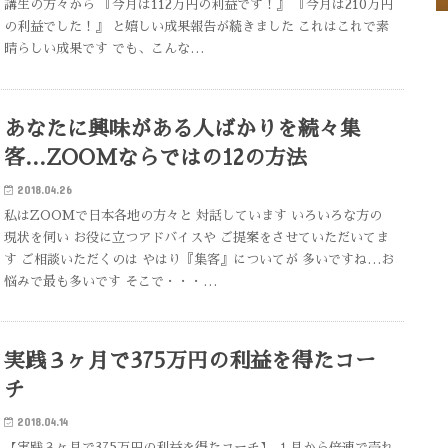
講生の方々から 『今月は112万円の利益です！』 『今月は210万円
の利益でした！』 と嬉しい成果報告が続きました これはこれで素
晴らしい成果です でも、こんな…
あなたに興味がある人ばかりを続々集
客…ZOOMならではの12の方法
2018.04.26
私はZOOMで日本各地の方々と 対話しています いろいろな方の
現状を伺い お役に立つアドバイスや ご提案をさせていただいてま
す ご相談いただくのは やはり『集客』についてが 多いですね…お
悩みで最も多いです そこで・・・…
実践３ヶ月で375万円の利益を得たコー
チ
2018.04.14
【実践３ヶ月で375万円の利益を得たコーチ】 １月から倍速で売れ