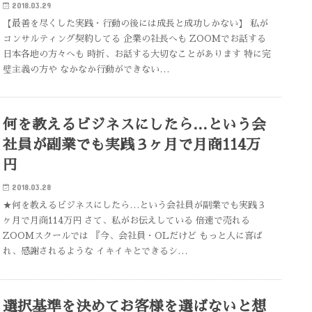
2018.03.29
【最善を尽くした実践・行動の後には成長と成功しかない】 私が
コンサルティング契約してる 企業の社長へも ZOOMでお話する
日本各地の方々へも 時折、お話する大切なことがあります 特に完
璧主義の方や なかなか行動ができない…
何を教えるビジネスにしたら…という会
社員が副業でも実践３ヶ月で月商114万
円
2018.03.28
★何を教えるビジネスにしたら…という会社員が副業でも実践３
ヶ月で月商114万円 さて、私がお伝えしている 倍速で売れる
ZOOMスクールでは 『今、会社員・OLだけど もっと人に喜ば
れ、感謝されるような イキイキとできるシ…
選択基準を決めてお客様を選ばないと想