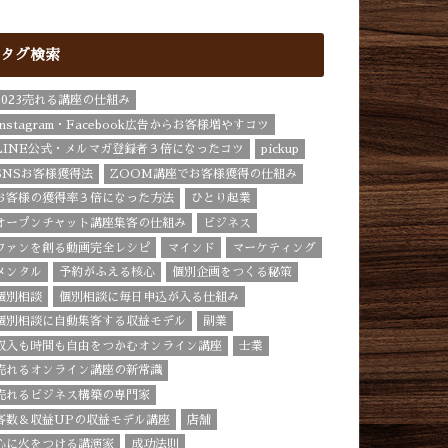
タグ検索
2023売れる講座の仕組み
Instagram・Facebook広告からお客様増やすコツ
LINE公式・メルマガ登録者３倍になったコツ
pickup
SNSお客様獲得法
ZOOM講座でお客様獲得の仕組み
お客様の獲得率３倍になった方法
ひとり起業
オープンチャット講座集客の仕組み
ビジネス
ファンを創る動画完全レシピ
マインド
マーケティング
メンタル
予約がふえる核心
個別企画をつくる秘策
個別相談
個別相談に毎日申込が入る仕組み
個別相談に自動集客する収益モデル
副業
収入も時間も自由をつかむオンライン講座
士業
売れるオンライン講座の新常識
売れるビジネス構築の専門家
客数＆収益UPの収益モデル講座
店舗
心に火をつける講演家
成功法則