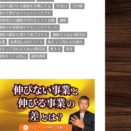
独自の選ばれる価値を言葉にする
生成AI
石井徹
競わず伸びるコミュニティモデル
米国流行の講座が売れるトライ企画
講座
講座のお客様増やすならこの７ルール
講座の顧客を増やす新プロセス
講座の３days販売法
起業
起業家LABOノート
集まって売れる仕組み
集まって売れる３days販売法
集まる
集客
顧客をつくる核心
顧客獲得